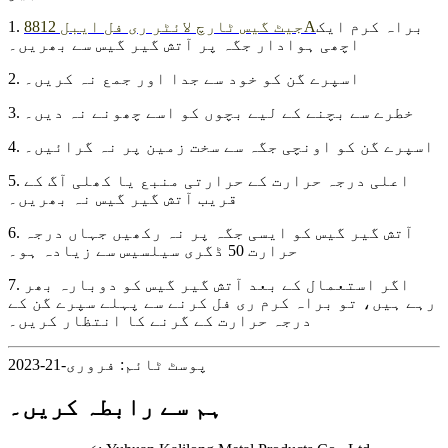
براہ کرم ایک
جیٹ گیس ٹارچ لائٹر ری فل ایبل 8812A
1.
اچھی ہوادار جگہ پر آتش گیر گیس سے بھریں۔
2. اسپرے گن کو خود سے جدا اور جمع نہ کریں۔
3. خطرے سے بچنے کے لیے بچوں کو اسے چھونے نہ دیں۔
4. اسپرے گن کو اونچی جگہ سے سخت زمین پر نہ گرائیں۔
5. اعلی درجہ حرارت کے حرارتی منبع یا کھلی آگ کے
قریب آتش گیر گیس نہ بھریں۔
6. آتش گیر گیس کو ایسی جگہ پر نہ رکھیں جہاں درجہ
حرارت 50 ڈگری سیلسیس سے زیادہ ہو۔
7. اگر استعمال کے بعد آتش گیر گیس کو دوبارہ بھر
رہے ہیں، تو براہ کرم ری فل کرنے سے پہلے سپرے گن کے
درجہ حرارت کے گرنے کا انتظار کریں۔
پوسٹ ٹائم: فروری-21-2023
ہم سے رابطہ کریں۔