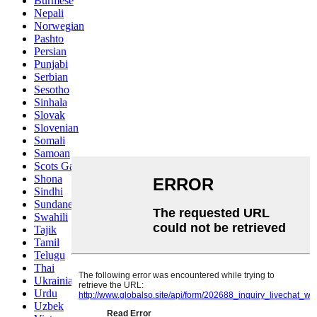
Burmese
Nepali
Norwegian
Pashto
Persian
Punjabi
Serbian
Sesotho
Sinhala
Slovak
Slovenian
Somali
Samoan
Scots Gaelic
Shona
Sindhi
Sundanese
Swahili
Tajik
Tamil
Telugu
Thai
Ukrainian
Urdu
Uzbek