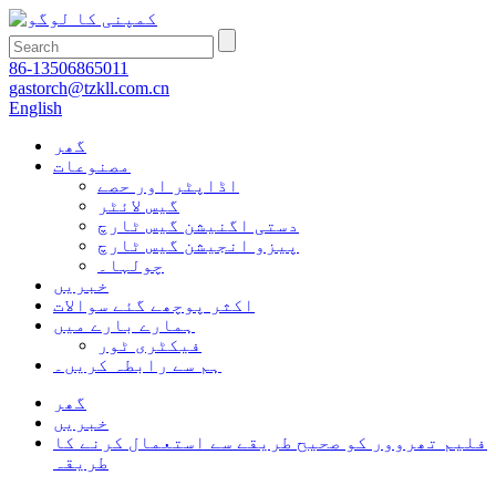
86-13506865011
gastorch@tzkll.com.cn
English
گھر
مصنوعات
اڈاپٹر اور حصے
گیس لائٹر
دستی اگنیشن گیس ٹارچ
پیزو انجیشن گیس ٹارچ
چولہا۔
خبریں
اکثر پوچھے گئے سوالات
ہمارے بارے میں
فیکٹری ٹور
ہم سے رابطہ کریں۔
گھر
خبریں
فلیم تھروور کو صحیح طریقے سے استعمال کرنے کا
طریقہ