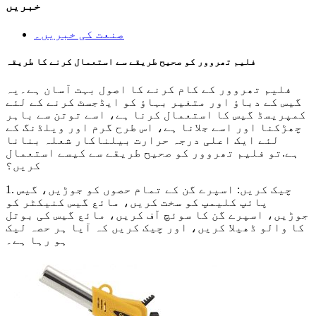
خبریں
صنعت کی خبریں۔
فلیم تھروور کو صحیح طریقے سے استعمال کرنے کا طریقہ
فلیم تھروور کے کام کرنے کا اصول بہت آسان ہے۔یہ
گیس کے دباؤ اور متغیر بہاؤ کو ایڈجسٹ کرنے کے لئے
کمپریسڈ گیس کا استعمال کرنا ہے، اسے توتن سے باہر
چھڑکنا اور اسے جلانا ہے، اس طرح گرم اور ویلڈنگ کے
لئے ایک اعلی درجہ حرارت بیلناکار شعلہ بنانا
ہے.تو فلیم تھروور کو صحیح طریقے سے کیسے استعمال
کریں؟
1. چیک کریں: اسپرے گن کے تمام حصوں کو جوڑیں، گیس
پائپ کلیمپ کو سخت کریں، مائع گیس کنیکٹر کو
جوڑیں، اسپرے گن کا سوئچ آف کریں، مائع گیس کی بوتل
کا والو ڈھیلا کریں، اور چیک کریں کہ آیا ہر حصہ لیک
ہو رہا ہے۔