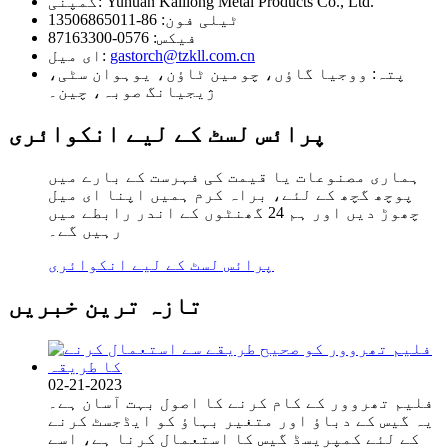
Yuhuan Kalilong Metal Products Co., Ltd.
کمپنی:
ٹیلی فون:
86-13506865011
فیکس:
0576-87163300
gastorch@tzkll.com.cn
ای میل:
پتہ:
ووجیا گاؤں، چومین ٹاؤن، یوہوان سٹی،
ژیجیانگ صوبہ، چین۔
پرائس لسٹ کے لیے انکوائری
ہماری مصنوعات یا قیمت کی فہرست کے بارے میں
پوچھ گچھ کے لئے، براہ کرم ہمیں اپنا ای میل
چھوڑ دیں اور ہم 24 گھنٹوں کے اندر رابطے میں
رہیں گے۔
پرائس لسٹ کے لیے انکوائری
تازہ ترین خبریں
02-21-2023
فلیم تھروور کے کام کرنے کا اصول بہت آسان ہے۔
یہ گیس کے دباؤ اور متغیر بہاؤ کو ایڈجسٹ کرنے
کے لئے کمپریسڈ گیس کا استعمال کرنا ہے، اسے