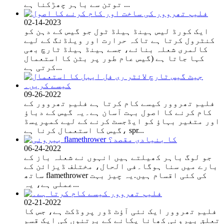
توتن سے باہر چھڑکنا ہے ...
02-14-2023
ایک کورڈ لیس ہینڈ ہیلڈ ٹول جو گیس کے دہن کو
کنٹرول کرتا ہے تاکہ حرارت اور ویلڈنگ کے لیے
کالمری شعلہ بنائے، جسے ہینڈ ہیلڈ ٹارچ بھی
کہا جاتا ہے (گیس عام طور پر بٹن کا استعمال
کرتی ہے...
09-26-2022
فلیم تھروور کیسے کام کرتا ہے فلیم تھروور کے
کام کرنے کا اصول بہت آسان ہے۔یہ گیس کے دباؤ
اور متغیر بہاؤ کو ایڈجسٹ کرنے کے لیے کمپریسڈ
گیس کا استعمال کرنا ہے، spr...
06-24-2022
جو لوگ باہر کھیلتے ہیں انہوں نے شعلہ باز کے
بارے میں سنا ہوگا۔فی الحال، مختلف ڈیزائن کے
ساتھ flamethrower کی کئی اقسام ہیں.یہ چیز بہت
عملی ہے، یہ...
02-21-2022
فلیم تھروور ایک نئی آؤٹ ڈور پروڈکٹ ہے، جس کا
تعلق بیرونی کھانا پکانے کے برتنوں کی ایک قسم