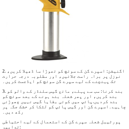
2. اگنیشن: اسپرے گن کے سوئچ کو تھوڑا سا ڈھیلا کریں،
نوزل ​​پر براہ راست جلائیں، اور مطلوبہ درجہ حرارت
تک پہنچنے کے لیے سپرے گن سوئچ کو ایڈجسٹ کریں۔
3. بند کرنا: سب سے پہلے، مائع گیس سلنڈر کے والو کو
بند کریں، اور پھر شعلہ بند ہونے کے بعد سوئچ کو
بند کردیں.پائپ میں کوئی بقایا گیس نہیں چھوڑنی
چاہیے۔اسپرے گن اور گیس پائپ کو لٹکا کر خشک جگہ پر
رکھ دیں۔
پورٹیبل شعلہ سپرے گن کے استعمال کے لیے احتیاطی
تدابیر: