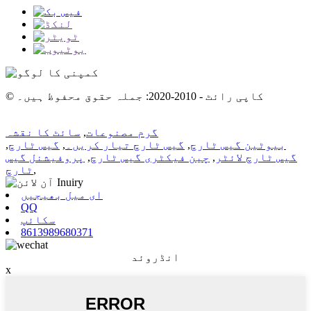
© کاپی رائٹ - 2010-2020: جملہ حقوق محفوظ ہیں۔
گرم مصنوعات
,
سائٹ کا نقشہ
بیوٹین گیس ٹارچ
,
گیس ٹارچ تیار کریں۔
,
گیس ٹارچ
,
گیس ٹارچ لائٹر
,
چین فیکٹری گیس ٹارچ
,
پروفیشنل گیس
,
ٹارچ
ای میل بھیجیں
QQ
سکائپ
8613989680371
انڈروئد
x