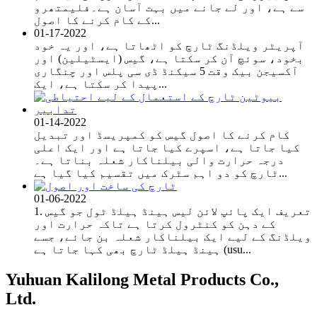
سے ہے، اور لے جانے میں بہت آسان ہے۔فلیمتھرو
کے کام کرنے کا اصول...
01-17-2022
آپریٹر ویلڈنگ ٹارچ کو اٹھاتا ہے، اور یہ خود
بخود، سوئچ آن کر سکتا ہے، گیس (ایسٹیلین) اور
آکسیجن بیک وقت 5 سیکنڈ ڈی سی پلس اور چنگاری
پیدا کر سکتا ہے، ایک...
01-14-2022
کام کرنے کا اصول گیس کو کمپریسڈ اور تبدیل
کیا جاتا ہے، اسپرے کیا جاتا ہے اور ایک اعلی
درجہ حرارت والی بیلناکار شعلہ بناتا ہے۔
ٹارچ کو دو اہم سٹرک میں تقسیم کیا گیا ہے...
01-06-2022
1. تعریف ایک پائپ لائن لیس ہینڈ ہیلڈ ٹول جو گیس
کے دہن کو کنٹرول کرتا ہے تاکہ حرارت اور
ویلڈنگ کے لیے ایک بیلناکار شعلہ بن جائے، جسے
ہینڈ ہیلڈ ٹارچ بھی کہا جاتا ہے (usu...
Yuhuan Kalilong Metal Products Co.,
Ltd.