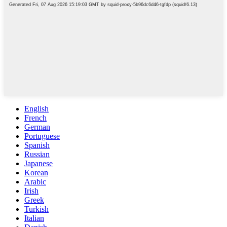
English
French
German
Portuguese
Spanish
Russian
Japanese
Korean
Arabic
Irish
Greek
Turkish
Italian