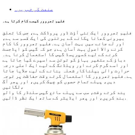
صنعت کی خبریں۔
فلیم تھروور کیسے کام کرتا ہے۔
فلیم تھروور ایک نئی آؤٹ ڈور پروڈکٹ ہے، جس کا تعلق
بیرونی کھانا پکانے کے برتنوں کی ایک قسم سے ہے،
اور لے جانے میں بہت آسان ہے۔فلیم تھروور کا کام
کرنے والا اصول بہت آسان ہے، جو کہ گیس کو ایڈجسٹ
کرنے کے لیے کمپریسڈ گیس کا استعمال کرنا ہے۔
دباؤ کے متغیر بہاؤ کو توتن سے اسپرے کیا جاتا ہے
اور اسے گرم کرنے اور ویلڈنگ کے لیے ایک اعلی درجہ
حرارت والی بیلناکار شعلہ بنانے کے لیے جلایا جاتا
ہے۔فلیم تھروور کا استعمال کرتے وقت حفاظت پر توجہ
دیں، پہلے تمام حصوں کو چیک کریں، اور پھر آگ
لگائیں،
بند کرتے وقت، سب سے پہلے مائع گیس سلنڈر کا والو
بند کریں، اور پھر ایڈیٹر کے ساتھ ایک نظر ڈالیں.