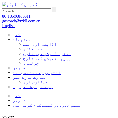
86-13506865011
gastorch@tzkll.com.cn
English
گھر
مصنوعات
اڈاپٹر اور حصے
گیس لائٹر
دستی اگنیشن گیس ٹارچ
پیزو انجیشن گیس ٹارچ
چولہا۔
خبریں
اکثر پوچھے گئے سوالات
ہمارے بارے میں
فیکٹری ٹور
ہم سے رابطہ کریں۔
گھر
خبریں
فلیم تھروور کیسے کام کرتا ہے۔
خبریں