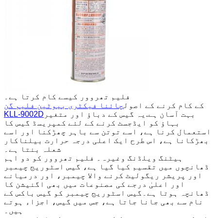
فلیم تھروور کیسے کام کرتا ہے۔
کے کام کرنے کے اصول
چائنا فیکٹری بیوٹین فلیم گن
بہت آسان ہے.یہ گیس کے دباؤ اور متغیر
KLL-9002D
بہاؤ کو ایڈجسٹ کرنے کے لئے کمپریسڈ گیس کا
استعمال کرنا ہے، اسے توتن سے باہر چھڑکنا اور اسے
بھڑکانا ہے، اس طرح ایک اعلی درجہ حرارت بیلناکار
شعلہ بنتا ہے۔
ہیٹنگ ویلڈنگ وغیرہ۔ فلیم تھروور کو دو اہم
ڈھانچوں میں تقسیم کیا گیا ہے، گیس اسٹوریج چیمبر
اور پریشر ریگولیٹ کرنے والا چیمبر، اور درمیانے
اور اعلیٰ درجے کی مصنوعات میں بھی اگنیشن کا
ڈھانچہ ہوتا ہے۔گیس اسٹوریج چیمبر کو گیس باکس کے
نام سے بھی جانا جاتا ہے، جس میں گیس، اجزاء ہوتے
ہیں۔