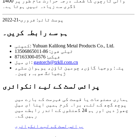
والی ٹارچوں کا شعلہ درجہ حرارت عام طور پر 1400
ڈگری سے زیادہ نہیں ہوتا ہے۔
پوسٹ ٹائم: فروری-21-2022
ہم سے رابطہ کریں۔
Yuhuan Kalilong Metal Products Co., Ltd.
کمپنی:
ٹیلی فون:
86-13506865011
فیکس:
0576-87163300
gastorch@tzkll.com.cn
ای میل:
پتہ:
ووجیا گاؤں، چومین ٹاؤن، یوہوان سٹی،
ژیجیانگ صوبہ، چین۔
پرائس لسٹ کے لیے انکوائری
ہماری مصنوعات یا قیمت کی فہرست کے بارے میں
پوچھ گچھ کے لئے، براہ کرم ہمیں اپنا ای میل
چھوڑ دیں اور ہم 24 گھنٹوں کے اندر رابطے میں
رہیں گے۔
پرائس لسٹ کے لیے انکوائری