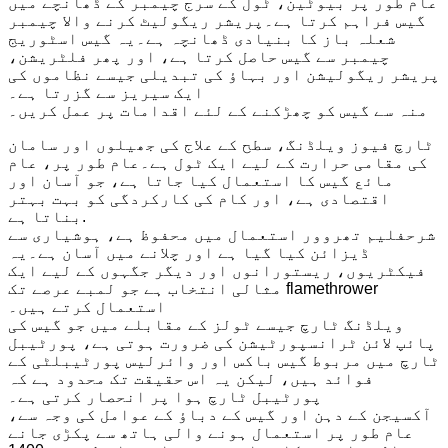
عام طور پر بیوٹین، ٹول کے سرج چیمبر کے ڈھانچے میں
گیس فراہم کرتا ہے۔پریشر ریگولیٹ کرنے والا چیمبر
شعلہ باز کا بنیادی ڈھانچہ ہے۔یہ گیس اسٹوریج
چیمبر سے گیس حاصل کرتا ہے، اور پھر فلٹریشن،
پریشر ریگولیشن اور بہاؤ کی تبدیلی جیسے نظاموں کی
ایک سیریز سے گزرتا ہے۔
منہ سے گیس کو چھڑکنے کے لئے اقدامات پر عمل کریں۔
ٹارچ فیوز ویلڈنگ، سطح کے علاج کی جھیلوں اور سامان
کی مقامی حرارت کے لیے ایک ٹول ہے۔عام طور پر، عام
مائع گیس کا استعمال کیا جاتا ہے، جو آسان اور
اقتصادی ہے، اور کام کی کارکردگی کو بہت بہتر
بناتا ہے.
شرحفلیم تھروور استعمال میں محفوظ ہے، ہوشیاری سے
ڈیزائن کیا گیا ہے اور چلانے میں آسان ہے۔یہ
فیکٹریوں، ریستورانوں اور دیگر جگہوں کے لیے ایک
مثالی انتخاب ہے جو لمبے عرصے تک flamethrower
استعمال کرتے ہیں۔
ویلڈنگ ٹارچ جیسے ٹولز کے مقابلے میں جو گیس کی
پائپ لائن ٹرانسپورٹیشن کی ضرورت ہوتی ہے، پورٹیبل
ٹارچ میں مربوط گیس باکس اور وائرلیس پورٹیبلٹی کے
فوائد ہیں، لیکن یہ اس حقیقت تک محدود ہے کہ
پورٹیبل ٹارچ ہوا پر انحصار کرتی ہے۔
آکسیجن کے دہن اور گیس کے دباؤ کے عوامل کی وجہ سے،
عام طور پر استعمال ہونے والی ہاتھ سے پکڑی جانے