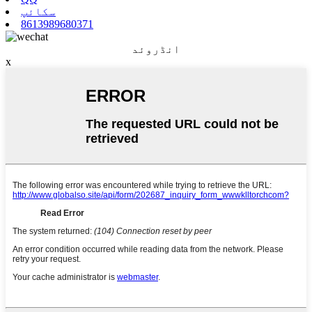
سکائپ
8613989680371
انڈروئد
x