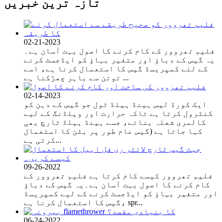
تازہ ترین خبریں
02-21-2023
فلیم تھروور کے کام کرنے کا اصول بہت آسان ہے۔
یہ گیس کے دباؤ اور متغیر بہاؤ کو ایڈجسٹ کرنے
کے لئے کمپریسڈ گیس کا استعمال کرنا ہے، اسے
توتن سے باہر چھڑکنا ہے ...
02-14-2023
ایک کورڈ لیس ہینڈ ہیلڈ ٹول جو گیس کے دہن کو
کنٹرول کرتا ہے تاکہ حرارت اور ویلڈنگ کے لیے
کالمری شعلہ بنائے، جسے ہینڈ ہیلڈ ٹارچ بھی
کہا جاتا ہے (گیس عام طور پر بٹن کا استعمال
کرتی ہے...
09-26-2022
فلیم تھروور کیسے کام کرتا ہے فلیم تھروور کے
کام کرنے کا اصول بہت آسان ہے۔یہ گیس کے دباؤ
اور متغیر بہاؤ کو ایڈجسٹ کرنے کے لیے کمپریسڈ
گیس کا استعمال کرنا ہے، spr...
06-24-2022