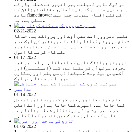
جو لوگ باہر کھیلتے ہیں انہوں نے شعلہ باز کے
بارے میں سنا ہوگا۔فی الحال، مختلف ڈیزائن کے
ساتھ flamethrower کی کئی اقسام ہیں.یہ چیز بہت
عملی ہے، یہ...
02-21-2022
فلیم تھروور ایک نئی آؤٹ ڈور پروڈکٹ ہے، جس کا
تعلق بیرونی کھانا پکانے کے برتنوں کی ایک قسم
سے ہے، اور لے جانے میں بہت آسان ہے۔فلیمتھرو
کے کام کرنے کا اصول...
01-17-2022
آپریٹر ویلڈنگ ٹارچ کو اٹھاتا ہے، اور یہ خود
بخود، سوئچ آن کر سکتا ہے، گیس (ایسٹیلین) اور
آکسیجن بیک وقت 5 سیکنڈ ڈی سی پلس اور چنگاری
پیدا کر سکتا ہے، ایک...
01-14-2022
کام کرنے کا اصول گیس کو کمپریسڈ اور تبدیل
کیا جاتا ہے، اسپرے کیا جاتا ہے اور ایک اعلی
درجہ حرارت والی بیلناکار شعلہ بناتا ہے۔
ٹارچ کو دو اہم سٹرک میں تقسیم کیا گیا ہے...
01-06-2022
1. تعریف ایک پائپ لائن لیس ہینڈ ہیلڈ ٹول جو گیس