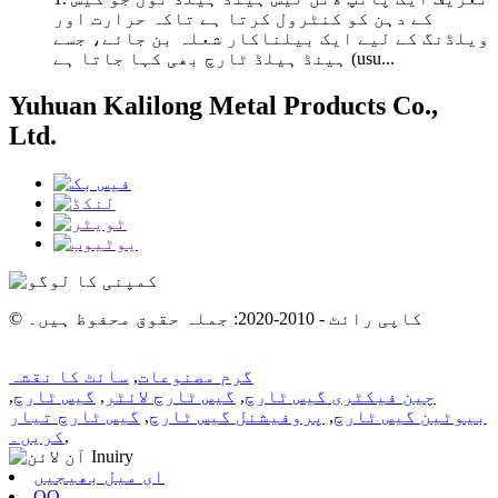
کے دہن کو کنٹرول کرتا ہے تاکہ حرارت اور
ویلڈنگ کے لیے ایک بیلناکار شعلہ بن جائے، جسے
ہینڈ ہیلڈ ٹارچ بھی کہا جاتا ہے (usu...
Yuhuan Kalilong Metal Products Co.,
Ltd.
© کاپی رائٹ - 2010-2020: جملہ حقوق محفوظ ہیں۔
گرم مصنوعات
,
سائٹ کا نقشہ
چین فیکٹری گیس ٹارچ
,
گیس ٹارچ لائٹر
,
گیس ٹارچ
,
بیوٹین گیس ٹارچ
,
پروفیشنل گیس ٹارچ
,
گیس ٹارچ تیار
,
کریں۔
ای میل بھیجیں
QQ